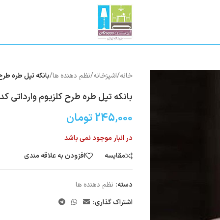
خانه
/
اشپزخانه
/
نظم دهنده ها
/
بانکه تپل طره طرح ک
بانکه تپل طره طرح کلزیوم وارداتی کد814
245,000
تومان
در انبار موجود نمی باشد
مقایسه
افزودن به علاقه مندی
دسته:
نظم دهنده ها
اشتراک گذاری: