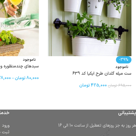
-39%
ناموجود
سبدهای چندمنظوره والریا344-346
ناموجود
ست میله گلدان طرح ایکیا کد 639
80,000
تومان
–
8,000
425,000
تومان
695,000
تومان
پشتیبانی
خدما
هر روز به جز روزهای تعطیل از ساعت 10 الی 16
ورود
ثبت ن