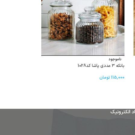
ناموجود
ناموجود
بانکه ۳ عددی پاشا کد1028
STORAVAN 015
115,000
تومان
135,000
تومان
د الکترونیک