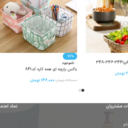
-18%
-348
ناموجود
باكس پارچه ای همه کاره کد841
3
تومان
146,000
تومان
179,000
تومان
ت مشتریان
نماد اعتما
ام