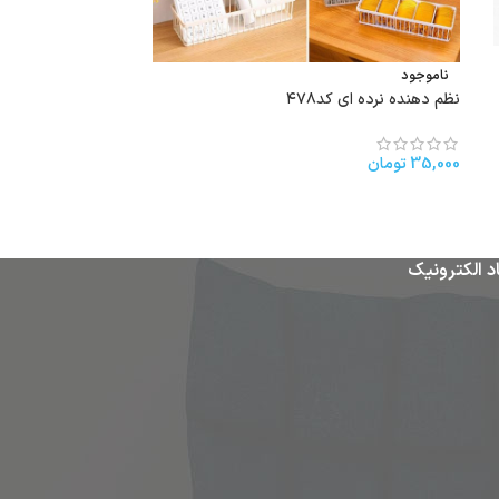
ناموجود
ناموجود
نظم دهنده نرده ای کد۴۷۸
سبدهای چندمنظوره والریا44
80,000
تومان
–
000
35,000
تومان
د الکترونیک