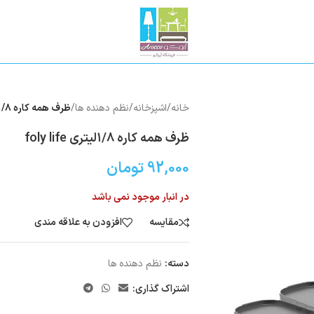
خانه
/
اشپزخانه
/
نظم دهنده ها
/
ظرف همه کاره ۱/۸لیتری foly life
ظرف همه کاره ۱/۸لیتری foly life
92,000
تومان
در انبار موجود نمی باشد
مقایسه
افزودن به علاقه مندی
دسته:
نظم دهنده ها
اشتراک گذاری: