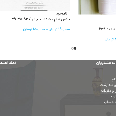
ناموجود
باکس نظم دهنده یخچال 837-38-39
 کد 639
190,000
تومان
–
150,000
تومان
تومان
ت مشتریان
نماد اعتما
ام
ی سفارشات
 و مقررات
رید
ه حساب