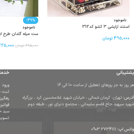
ناموجود
-39%
استند ارایشی ۳ کشو کد312
ناموجود
ست میله گلدان طرح ایکیا
495,000
تومان
425,000
695,000
تومان
پشتیبانی
خدما
هر روز به جز روزهای تعطیل از ساعت 10 الی 16
ورود
ثبت ن
آدرس:
تهران، کرمان شمالی ، خیابان شهید غلامحسین کرد ، بزرگراه
رهگیر
شهید سپهبد حاج قاسم سلیمانی ، مجتمع دنیای نور ، طبقه دوم
قوانین
سبد خ
تسوی
واتس اپ:
2734111 0903