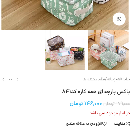
بزرگنمایی تصویر
خانه
/
اشپزخانه
/
نظم دهنده ها
باكس پارچه ای همه کاره کد841
146,000
تومان
179,000
تومان
در انبار موجود نمی باشد
مقایسه
افزودن به علاقه مندی