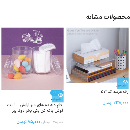
محصولات مشابه
ناموجود
راف مرسه کد509
-45%
ناموجود
238,000
تومان
نظم دهنده های میز ارایش – استند
گوش پاک کن یکی بخر دوتا ببر
85,000
تومان
155,000
تومان