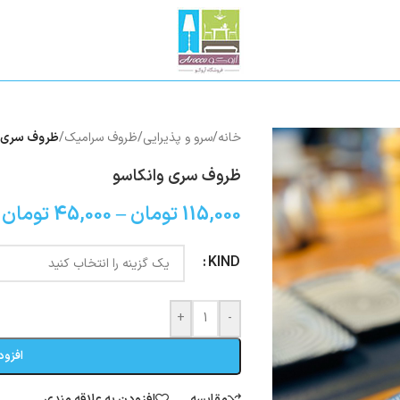
خانه
/
سرو و پذیرایی
/
ظروف سرامیک
/
ظروف سری و
ظروف سری وانکاسو
115,000
تومان
–
45,000
تومان
KIND
+
-
افزود
مقایسه
افزودن به علاقه مندی