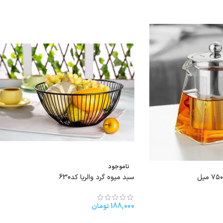
ناموجود
سبد میوه گرد والریا کد630
188,000
تومان