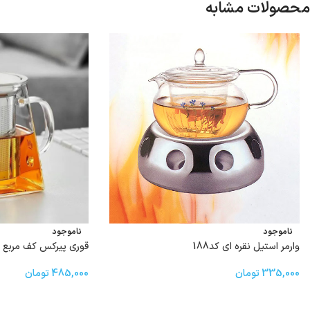
محصولات مشابه
ناموجود
ناموجود
وارمر استیل نقره ای کد188
قوری پیرکس کف مربع ۷۵۰ میل
335,000
تومان
485,000
تومان