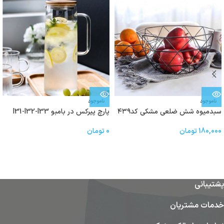
ناموجود
ناموجود
سبدمیوه شش ضلعی مشکی کد۴۳۹
پارچ پیرکس در بامبو l31-l32-l33
180,000
تومان
0
تومان
پشتیبانی
خدمات مشتریان