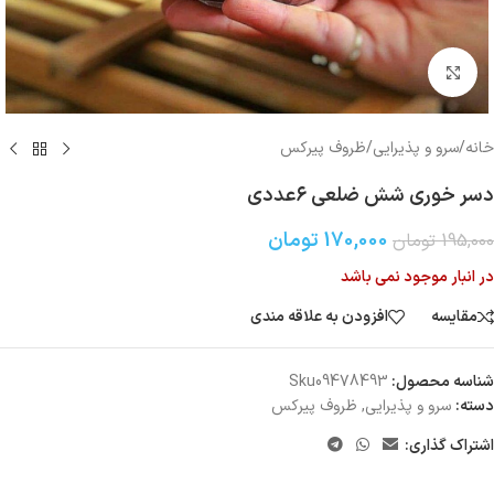
بزرگنمایی تصویر
خانه
/
سرو و پذیرایی
/
ظروف پیرکس
دسر خوری شش ضلعی ۶عددی
170,000
تومان
195,000
تومان
در انبار موجود نمی باشد
مقایسه
افزودن به علاقه مندی
شناسه محصول:
Sku09478493
دسته:
سرو و پذیرایی
,
ظروف پیرکس
اشتراک گذاری: