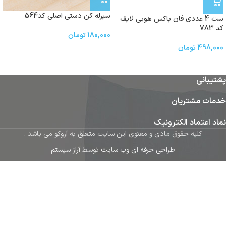
سیرله کن دستی اصلی کد564
ست 4 عددی فان باکس هوبی لایف
کد 783
180,000
تومان
498,000
تومان
پشتیبانی
خدمات مشتریان
نماد اعتماد الکترونیک
کلیه حقوق مادی و معنوی این سایت متعلق به آروکو می باشد .
طراحی حرفه ای وب سایت
توسط
آراز سیستم