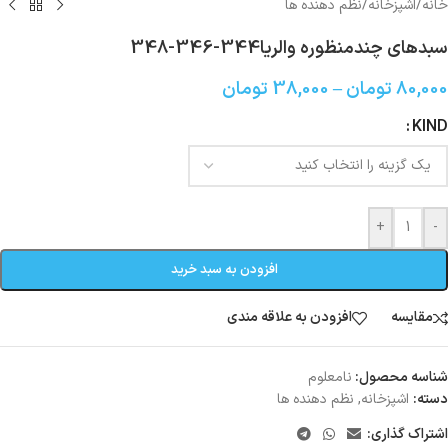
خانه
/
اشپزخانه
/
نظم دهنده ها
سبدهای چندمنظوره والریا344-346-348
80,000
تومان
–
38,000
تومان
KIND
+
-
افزودن به سبد خرید
مقایسه
افزودن به علاقه مندی
شناسه محصول:
نامعلوم
دسته:
اشپزخانه
,
نظم دهنده ها
اشتراک گذاری: