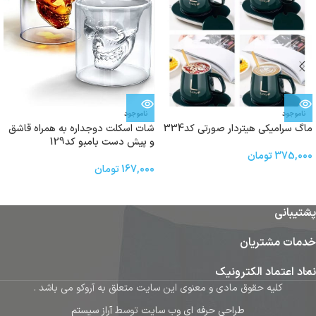
ناموجود
ناموجود
ماگ‌ سرامیکی هیتردار صورتی کد334
شات اسکلت دوجداره به همراه قاشق
و پیش دست بامبو کد129
375,000
تومان
167,000
تومان
پشتیبانی
خدمات مشتریان
نماد اعتماد الکترونیک
کلیه حقوق مادی و معنوی این سایت متعلق به آروکو می باشد .
طراحی حرفه ای وب سایت
توسط
آراز سیستم