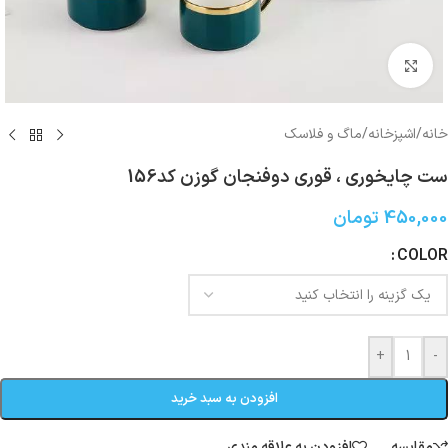
بزرگنمایی تصویر
خانه
/
اشپزخانه
/
ماگ و فلاسک
ست چايخورى ، قورى دوفنجان گوزن کد156
450,000
تومان
COLOR
+
-
افزودن به سبد خرید
مقایسه
افزودن به علاقه مندی