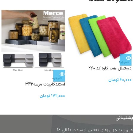
ناموجود
دستمال همه کاره کد ۴۶۰
ناموجود
60,000
تومان
استندکابینت مرسه342
172,000
تومان
پشتیبانی
هر روز به جز روزهای تعطیل از ساعت 10 الی 16