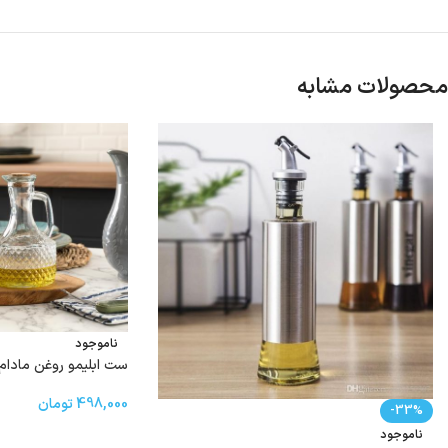
محصولات مشابه
ناموجود
ست ابلیمو روغن مادام کوکو ta
498,000
تومان
-33%
ناموجود