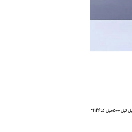
کد1126”