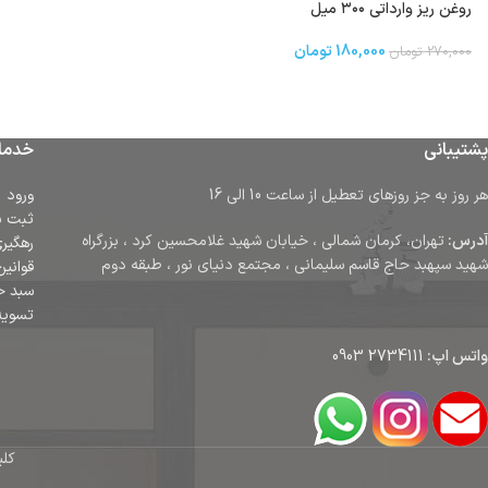
روغن ریز وارداتی ۳۰۰ میل
180,000
تومان
270,000
تومان
پشتیبانی
خدما
هر روز به جز روزهای تعطیل از ساعت 10 الی 16
ورود
ثبت ن
آدرس:
تهران، کرمان شمالی ، خیابان شهید غلامحسین کرد ، بزرگراه
رهگیر
شهید سپهبد حاج قاسم سلیمانی ، مجتمع دنیای نور ، طبقه دوم
قوانین
سبد خ
تسوی
واتس اپ:
2734111 0903
کلی