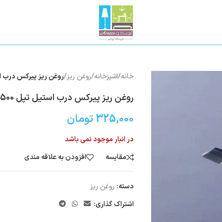
خانه
/
اشپزخانه
/
روغن ریز
/
روغن ریز پیرکس درب استیل تپل 
روغن ریز پیرکس درب استیل تپل 500میل کد1126
325,000
تومان
در انبار موجود نمی باشد
مقایسه
افزودن به علاقه مندی
دسته:
روغن ریز
اشتراک گذاری: