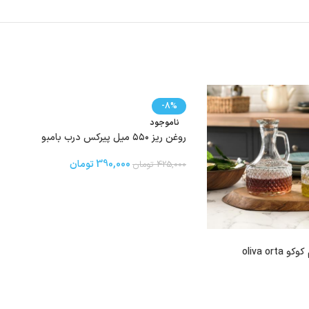
-8%
ناموجود
روغن ریز ۵۵۰ میل پیرکس درب بامبو
390,000
تومان
425,000
تومان
oliva or