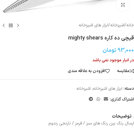
بزرگنمایی تصویر
خانه
/
اشپزخانه
/
ابزار های اشپزخانه
قیچی ده کاره mighty shears
93,000
تومان
در انبار موجود نمی باشد
مقایسه
افزودن به علاقه مندی
دسته:
ابزار های اشپزخانه
,
اشپزخانه
اشتراک گذاری:
توضیحات
ارسال رنگ بین رنگ های سبز / قرمز / نارنجی رندوم