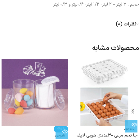
حجم : 3 لیتر – 2 لیتر- 1/2 لیتر- 0/6لیتر و 0/3 لیتر
نظرات (0)
محصولات مشابه
ناموجود
-45%
جا تخم مرغی ۳۰عددی هوبی لایف
ناموجود