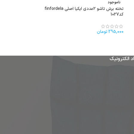
ناموجود
ناموجود
تخته برش تاشو ۲عددی ایکیا اصلی finfordela
اویززباله کد525
کد1027
35,000
تومان
295,000
تومان
د الکترونیک