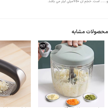
و……. است. حجم آن 750میلی لیتر می باشد.
محصولات مشابه