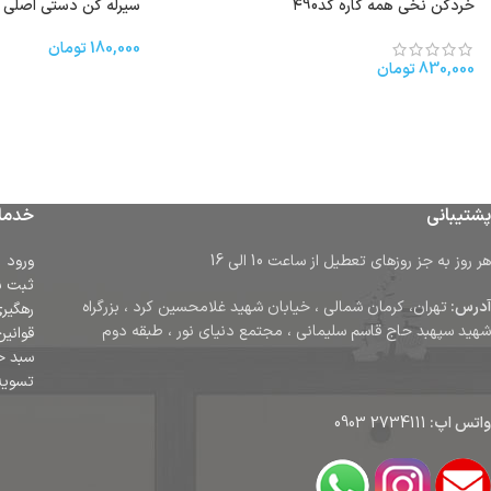
خردکن نخی همه کاره کد۴90
سیرله کن دستی اصلی کد4
180,000
تومان
830,000
تومان
پشتیبانی
خدما
هر روز به جز روزهای تعطیل از ساعت 10 الی 16
ورود
ثبت ن
آدرس:
تهران، کرمان شمالی ، خیابان شهید غلامحسین کرد ، بزرگراه
رهگیر
شهید سپهبد حاج قاسم سلیمانی ، مجتمع دنیای نور ، طبقه دوم
قوانین
سبد خ
تسوی
واتس اپ:
2734111 0903