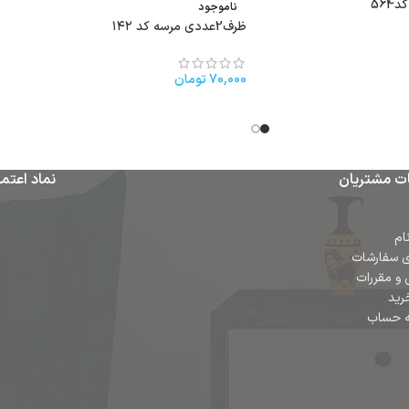
56
ناموجود
ظرف2عددی مرسه کد ۱۴۲
70,000
تومان
ت مشتریان
نماد اعتما
ام
ی سفارشات
 و مقررات
رید
ه حساب