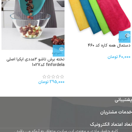
ناموجود
دستمال همه کاره کد ۴۶۰
ناموجود
60,000
تومان
تخته برش تاشو ۲عددی ایکیا اصلی
finfordela کد1027
295,000
تومان
پشتیبانی
خدمات مشتریان
نماد اعتماد الکترونیک
کلیه حقوق مادی و معنوی این سایت متعلق به آروکو می باشد .