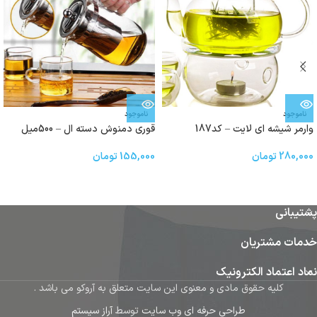
ناموجود
ناموجود
وارمر شیشه ای لایت – کد187
قوری دمنوش دسته ال – 500میل
280,000
تومان
155,000
تومان
پشتیبانی
خدمات مشتریان
نماد اعتماد الکترونیک
کلیه حقوق مادی و معنوی این سایت متعلق به آروکو می باشد .
طراحی حرفه ای وب سایت
توسط
آراز سیستم