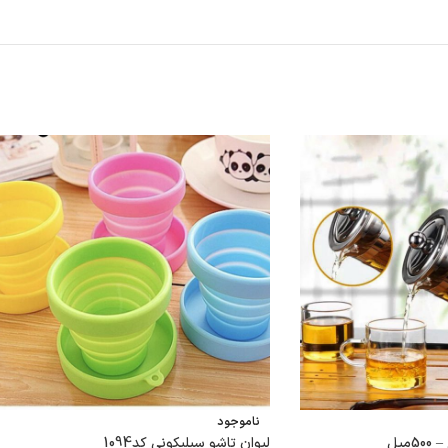
ناموجود
میل
لیوان تاشو سیلیکونی کد1094