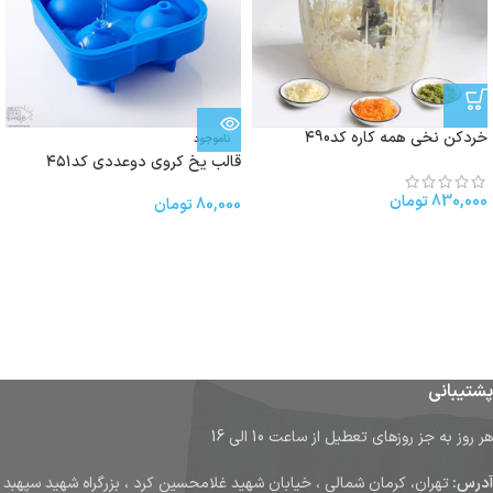
خردکن نخی همه کاره کد۴90
ناموجود
قالب یخ كروى دوعددی کد۴۵۱
830,000
تومان
80,000
تومان
پشتیبانی
هر روز به جز روزهای تعطیل از ساعت 10 الی 16
آدرس:
تهران، کرمان شمالی ، خیابان شهید غلامحسین کرد ، بزرگراه شهید سپهبد