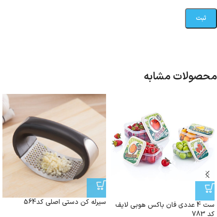
محصولات مشابه
سیرله کن دستی اصلی کد564
ست 4 عددی فان باکس هوبی لایف
کد 783