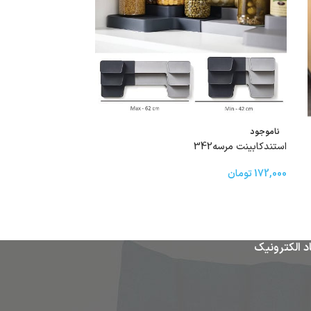
ناموجود
ناموجود
کارد روک اره ای کد339
استندکابینت مرسه342
60,000
تومان
172,000
تومان
د الکترونیک