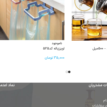
ناموجود
میل
اویززباله کد525
35,000
تومان
ت مشتریان
نماد اعتما
ام
ی سفارشات