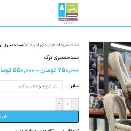
خانه
/
اشپزخانه
/
ابزار های اشپزخانه
/
سبدحصیری تر
سبدحصیری ترک
750,000
تومان
–
550,000
توما
سایز
+
-
افزود
مقایسه
افزودن به علاقه مندی