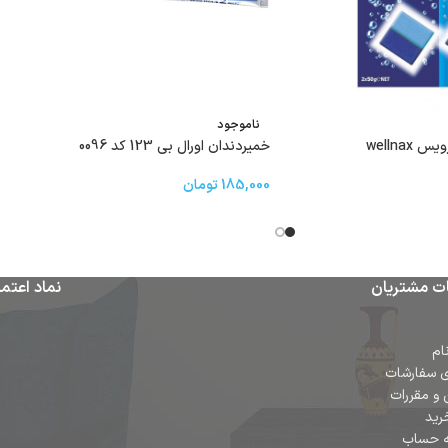
ناموجود
wellna
خمیردندان اورال بی 123 کد 0096
185,000
تومان
ت مشتریان
نماد اعتما
ام
ی سفارشات
 و مقررات
رید
ه حساب