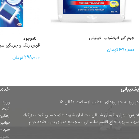
جرم گیر ظرفشویی فینیش
ناموجود
قرص رنگ و جرمگیر سرویس x
490,000
تومان
298,000
تومان
پشتیبانی
خدما
هر روز به جز روزهای تعطیل از ساعت 10 الی 16
ورود
ثبت ن
آدرس:
تهران، کرمان شمالی ، خیابان شهید غلامحسین کرد ، بزرگراه
رهگیر
شهید سپهبد حاج قاسم سلیمانی ، مجتمع دنیای نور ، طبقه دوم
قوانین
سبد خ
تسوی