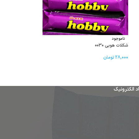
ناموجود
ناموجود
شکلات هوبی 0030
جو دوسر سفید Quaker 0012
28,000
تومان
140,000
تومان
د الکترونیک