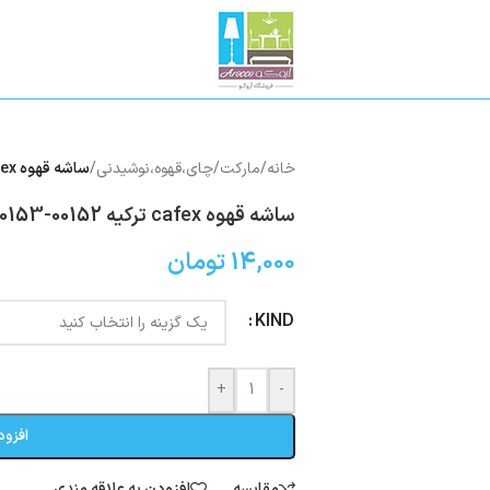
خانه
/
مارکت
/
چای،قهوه،نوشیدنی
/
ساشه قهوه cafex ترکیه 00152-00153
ساشه قهوه cafex ترکیه 00152-00153
14,000
تومان
KIND
+
-
افزود
مقایسه
افزودن به علاقه مندی