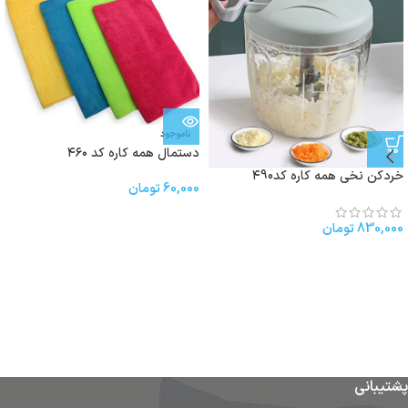
ناموجود
دستمال همه کاره کد ۴۶۰
خردکن نخی همه کاره کد۴90
60,000
تومان
830,000
تومان
پشتیبانی