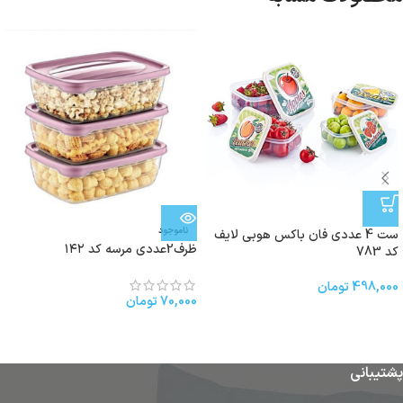
ناموجود
ست 4 عددی فان باکس هوبی لایف
ظرف2عددی مرسه کد ۱۴۲
کد 783
498,000
تومان
70,000
تومان
پشتیبانی