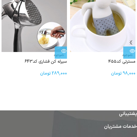
ناموجود
ناموجود
مسترتی کد۴۵۵
سیرله کن فشاری کد643
98,000
تومان
289,000
تومان
پشتیبانی
خدمات مشتریان