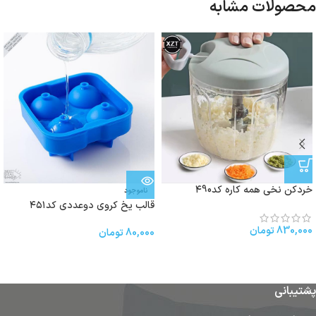
محصولات مشابه
خردکن نخی همه کاره کد۴90
ناموجود
قالب یخ كروى دوعددی کد۴۵۱
830,000
تومان
80,000
تومان
پشتیبانی