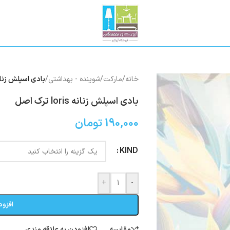
خانه
/
مارکت
/
شوینده - بهداشتی
/
بادی اسپلش زنانه loris ترک
بادی اسپلش زنانه loris ترک اصل
190,000
تومان
KIND
+
-
افزود
مقایسه
افزودن به علاقه مندی