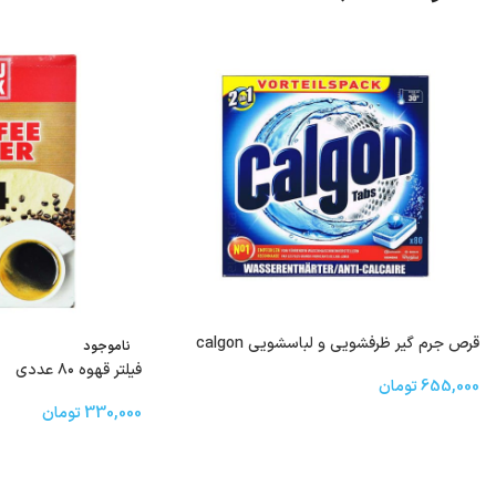
قرص جرم گیر ظرفشویی و لباسشویی calgon
ناموجود
فیلتر قهوه ٨٠ عددی
655,000
تومان
330,000
تومان