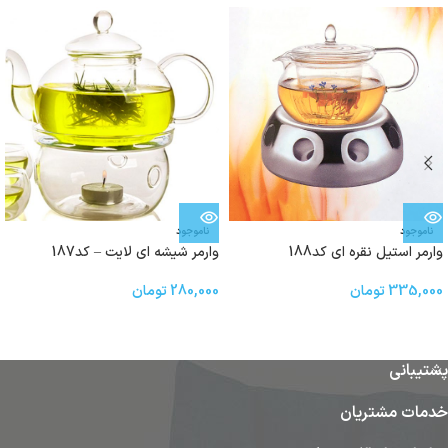
ناموجود
ناموجود
وارمر استیل نقره ای کد188
وارمر شیشه ای لایت – کد187
335,000
تومان
280,000
تومان
پشتیبانی
خدمات مشتریان