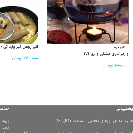
انبر روغن گیر وارداتی -د
ناموجود
وارمر فلزی مشکی والریا 171
280,000
تومان
150,000
تومان
پشتیبانی
خدما
هر روز به جز روزهای تعطیل از ساعت 10 الی 16
ورود
ثبت ن