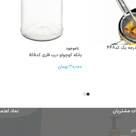
رجه یک کد448
ناموجود
بانکه کوچولو درب فلزی کد515
30,000
تومان
ت مشتریان
نماد اعتما
ام