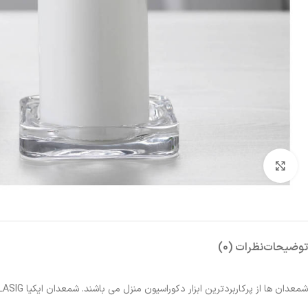
بزرگنمایی تصویر
توضیحات
نظرات (0)
شمعدان ها از پرکاربردترین ابزار دکوراسیون منزل می باشند. شمعدان ایکیا GLASIG ساخته شده از شیشه با انعکاس زیبای