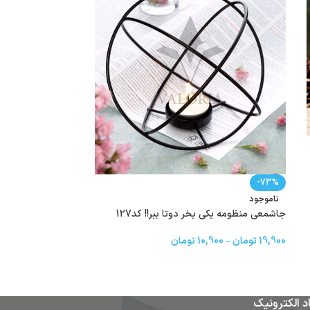
-34%
-73%
ناموجود
ناموجود
جاشمعی منظومه یکی بخر دوتا ببر!! کد127
جاعودی رزین کد407
19,900
تومان
–
10,900
تومان
9,900
15,000
تومان
د الکترونیک