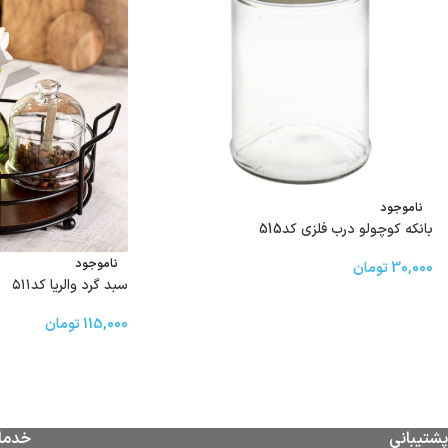
ناموجود
بانکه کوچولو درب فلزی کد515
ناموجود
30,000
تومان
سبد گرد والریا کد۵۱۱
115,000
تومان
پشتیبانی
خدما