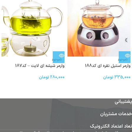
ناموجود
ناموجود
وارمر استیل نقره ای کد188
وارمر شیشه ای لایت – کد187
335,000
تومان
280,000
تومان
پشتیبانی
خدمات مشتریان
نماد اعتماد الکترونیک