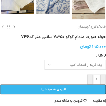
خانه
/
دکوری/چیدمان
حوله صورت مادام کوکو 50*70 سانتی متر کد746
195,000
تومان
KIND
+
-
افزودن به سبد خرید
مقایسه
افزودن به علاقه مندی