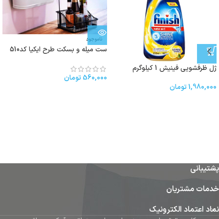
ناموجود
ست میله و بسکت طرح ایکیا کد510
ژل ظرفشویی فینیش 1 کیلوگرم
560,000
تومان
1,980,000
تومان
پشتیبانی
خدمات مشتریان
نماد اعتماد الکترونیک