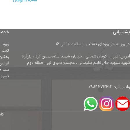
120,000
تومان
پشتیبانی
خدما
هر روز به جز روزهای تعطیل از ساعت 10 الی 16
ورود
ثبت ن
آدرس:
تهران، کرمان شمالی ، خیابان شهید غلامحسین کرد ، بزرگراه
رهگیر
شهید سپهبد حاج قاسم سلیمانی ، مجتمع دنیای نور ، طبقه دوم
قوانین
سبد خ
تسوی
واتس اپ:
2734111 0903
کلی