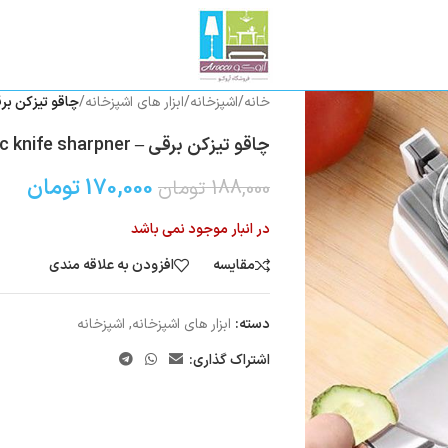
خانه
/
اشپزخانه
/
ابزار های اشپزخانه
/
چاقو تيزكن برقى – nife sharpner
چاقو تيزكن برقى – electric knife sharpner
170,000
تومان
188,000
تومان
در انبار موجود نمی باشد
مقایسه
افزودن به علاقه مندی
دسته:
ابزار های اشپزخانه
,
اشپزخانه
اشتراک گذاری: