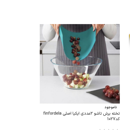
ناموجود
ناموجود
تخته برش تاشو ۲عددی ایکیا اصلی finfordela
کارد روک اره ای کد339
کد1027
60,000
تومان