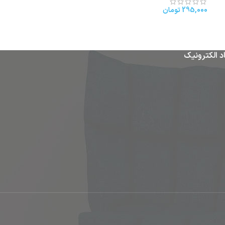
295,000
تومان
د الکترونیک