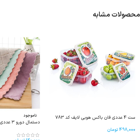
محصولات مشابه
ناموجود
ست 4 عددی فان باکس هوبی لایف کد 783
دستمال دورو ۳ عددی کد۴۶۸
498,000
تومان