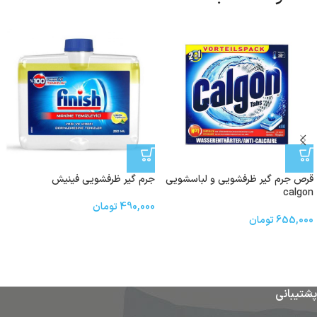
قرص جرم گیر ظرفشویی و لباسشویی
جرم گیر ظرفشویی فینیش
calgon
490,000
تومان
655,000
تومان
پشتیبانی