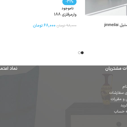
-31%
ناموجود
وارمرفلزی 188
68,000
تومان
98,000
تومان
ت مشتریان
نماد اعتما
ام
ی سفارشات
 و مقررات
رید
ه حساب