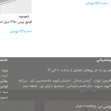
560,000
تومان
ناموجود
فرنچ پرس ۳۵۰ میل استیل jinmeilai
320,000
تومان
پشتیبانی
خدما
هر روز به جز روزهای تعطیل از ساعت 10 الی 16
ورود
ثبت ن
آدرس:
تهران، کرمان شمالی ، خیابان شهید غلامحسین کرد ، بزرگراه
رهگیر
شهید سپهبد حاج قاسم سلیمانی ، مجتمع دنیای نور ، طبقه دوم
قوانین
سبد خ
تسوی
واتس اپ:
2734111 0903