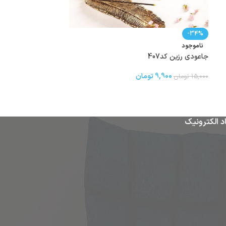
ناموجود
استندکابینت مرسه342
-34%
172,000
تومان
ناموجود
جاعودی رزین کد407
9,900
تومان
15,000
تومان
د الکترونیک