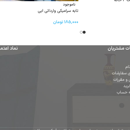
انه
ناموجود
تابه سرامیکی وارداتی ابی
185,000
تومان
ت مشتریان
نماد اعتما
ام
ی سفارشات
 و مقررات
رید
ه حساب