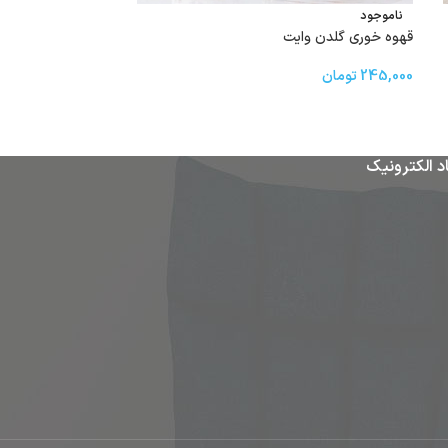
ناموجود
ناموجود
قهوه خوری‌ گلدن وایت
پیاله فایر 6 عددی
245,000
تومان
130,000
تومان
د الکترونیک