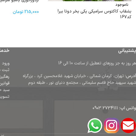
اردور‌خوری بامبو سرامیک 4 خ
ناموجود
بشقاب کاکتوس سرامیکی یکی بخر دوتا ببر!
215,000
تومان
کد167
پشتیبانی
خدما
هر روز به جز روزهای تعطیل از ساعت 10 الی 16
ورود
ثبت ن
آدرس:
تهران، کرمان شمالی ، خیابان شهید غلامحسین کرد ، بزرگراه
رهگیر
شهید سپهبد حاج قاسم سلیمانی ، مجتمع دنیای نور ، طبقه دوم
قوانین
سبد خ
تسوی
واتس اپ:
2734111 0903