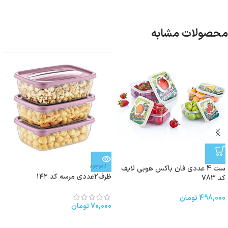
محصولات مشابه
ناموجود
ست 4 عددی فان باکس هوبی لایف
ظرف2عددی مرسه کد ۱۴۲
کد 783
498,000
تومان
70,000
تومان