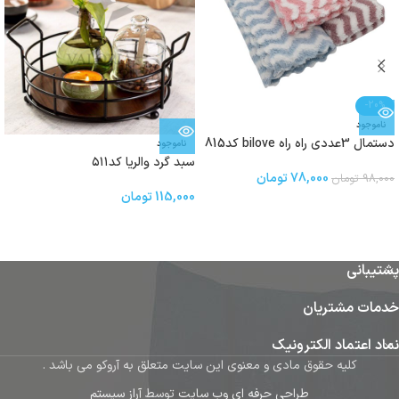
-20%
ناموجود
دستمال 3عددی راه راه bilove کد815
ناموجود
سبد گرد والریا کد۵۱۱
78,000
تومان
98,000
تومان
115,000
تومان
پشتیبانی
خدمات مشتریان
نماد اعتماد الکترونیک
کلیه حقوق مادی و معنوی این سایت متعلق به آروکو می باشد .
طراحی حرفه ای وب سایت
توسط
آراز سیستم