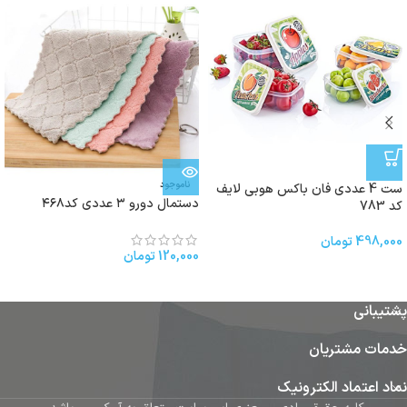
ناموجود
ست 4 عددی فان باکس هوبی لایف
دستمال دورو ۳ عددی کد۴۶۸
کد 783
498,000
تومان
120,000
تومان
پشتیبانی
خدمات مشتریان
نماد اعتماد الکترونیک