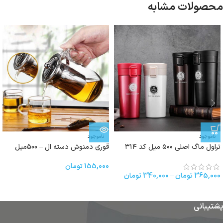
محصولات مشابه
ناموجود
ناموجود
تراول ماگ اصلی ۵۰۰ میل کد ۳۱۴
قوری دمنوش دسته ال – 500میل
155,000
تومان
365,000
تومان
–
340,000
تومان
پشتیبانی