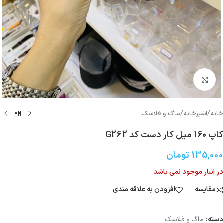
بزرگنمایی تصویر
خانه
/
اشپزخانه
/
ماگ و فلاسک
کاپ ۱۶۰ میل کار دست کد G262
135,000
تومان
در انبار موجود نمی باشد
مقایسه
افزودن به علاقه مندی
دسته:
ماگ و فلاسک