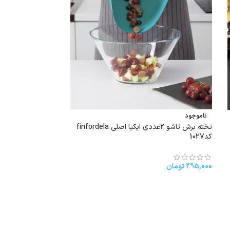
ناموجود
ناموجود
تخته برش تاشو ۲عددی ایکیا اصلی finfordela
قوری دمنوش دسته ال – 
کد1027
155,000
تومان
295,000
تومان