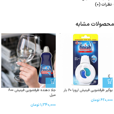
نظرات (0)
محصولات مشابه
بوگیر ظرفشویی فینیش اروپا ۶۰ بار
جلا دهنده ظرفشویی فینیش 800
میل
620,000
تومان
1,340,000
تومان