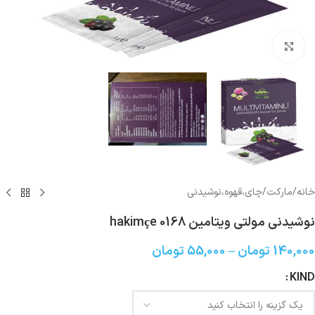
بزرگنمایی تصویر
خانه
/
مارکت
/
چای،قهوه،نوشیدنی
نوشیدنی مولتی ویتامین hakimçe 0168
140,000
تومان
–
55,000
تومان
KIND