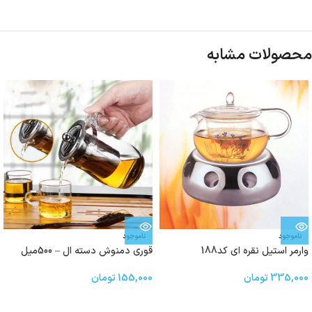
محصولات مشابه
ناموجود
ناموجود
وارمر استیل نقره ای کد188
قوری دمنوش دسته ال – 500میل
335,000
تومان
155,000
تومان