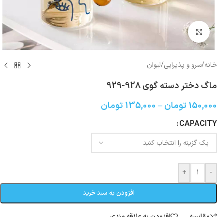
بزرگنمایی تصویر
خانه
/
سرو و پذیرایی
/
لیوان
ماگ دختر دسته گوی 928-929
150,000
تومان
–
135,000
تومان
CAPACITY
+
-
افزودن به سبد خرید
مقایسه
افزودن به علاقه مندی