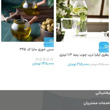
-9%
ناموجود
سس خوری مایا کد ۳۶۵
ناموجود
بطری ایکیا درب چوب پنبه ۱/۲ لیتری
145,000
تومان
215,000
تومان
235,000
تومان
پشتیبانی
خدمات مشتریان