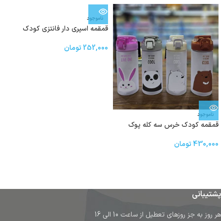
ناموجود
قمقمه اسپري دار فانتزی کودک
252,000
تومان
ناموجود
قمقمه کودک خرس سه کله پوک
430,000
تومان
پشتیبانی
هر روز به جز روزهای تعطیل از ساعت 10 الی 16