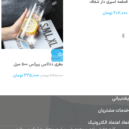
قمقمه اسپری دار شفاف
207,000
تومان
-16%
ناموجود
بطری دتاکس پیرکس ۵۰۰ میل
325,000
تومان
388,000
تومان
پشتیبانی
خدمات مشتریان
نماد اعتماد الکترونیک