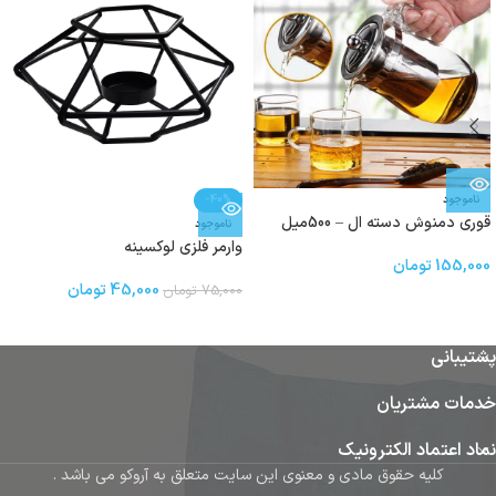
ناموجود
-40%
قوری دمنوش دسته ال – 500میل
ناموجود
وارمر فلزی لوکسینه
155,000
تومان
45,000
تومان
75,000
تومان
پشتیبانی
خدمات مشتریان
نماد اعتماد الکترونیک
کلیه حقوق مادی و معنوی این سایت متعلق به آروکو می باشد .