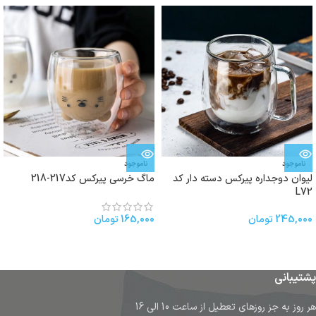
ناموجود
ناموجود
لیوان دوجداره پیرکس دسته دار کد
ماگ خرسی پیرکس کد217-218
L72
245,000
تومان
165,000
تومان
پشتیبانی
هر روز به جز روزهای تعطیل از ساعت 10 الی 16