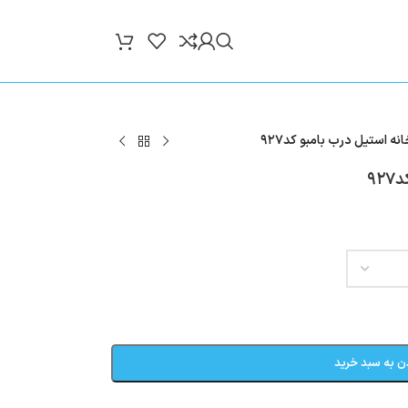
 استیل درب بامبو کد۹۲۷
۹
ن به سبد خرید