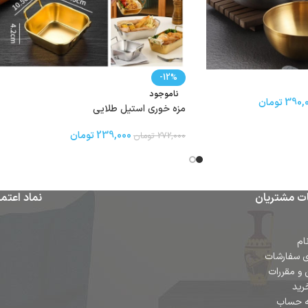
-12%
ناموجود
390,
تومان
مزه خوری استیل طلایی
239,000
تومان
272,000
تومان
ت مشتریان
نماد اعتما
ام
ی سفارشات
 و مقررات
رید
ه حساب