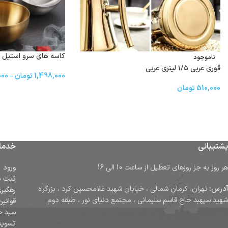
کاسه های سرو استیل
ناموجود
قوری عربی ۱/۵ لیتری عربی
1,498,000
تومان
–
000
510,000
تومان
پشتیبانی
خدما
هر روز به جز روزهای تعطیل از ساعت 10 الی 16
ورود
ثبت ن
آدرس:
تهران، کرمان شمالی ، خیابان شهید غلامحسین کرد ، بزرگراه
رهگیر
شهید سپهبد حاج قاسم سلیمانی ، مجتمع دنیای نور ، طبقه دوم
قوانین
سبد خ
تسوی