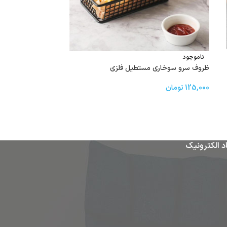
ناموجود
ناموجود
ظروف سرو سوخاری مستطیل فلزی
مزه خوری فلزی
125,000
تومان
290,000
تومان
–
00
د الکترونیک