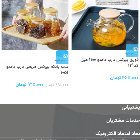
ناموجود
-6%
قوری پیرکس درب بامبو 1100 میل
ناموجود
کد119
ست بانکه پیرکس مربعی درب بامبو
1051
465,000
تومان
925,000
تومان
980,000
تومان
پشتیبانی
خدمات مشتریان
نماد اعتماد الکترونیک