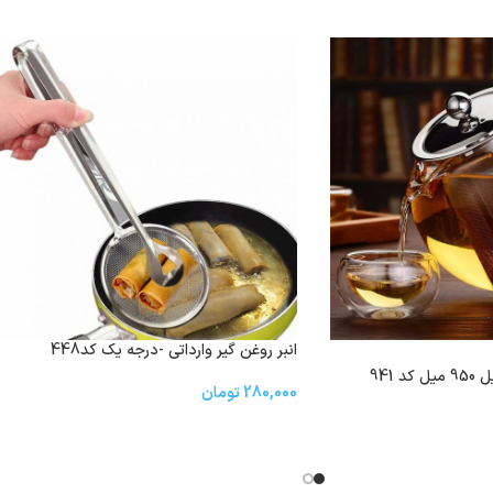
انبر روغن گیر وارداتی -درجه یک کد448
 941
280,000
تومان