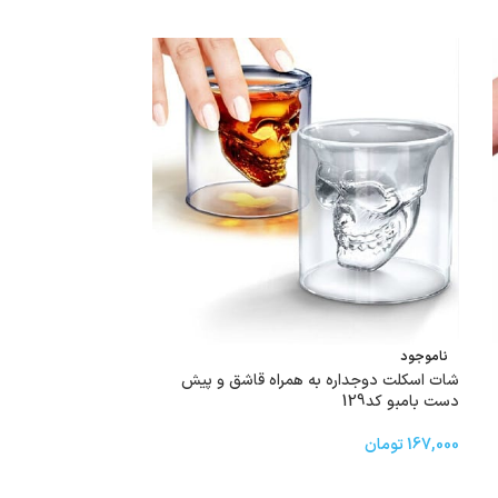
ناموجود
ناموجود
شات اسکلت دوجداره به همراه قاشق و پیش
جاشمعی دیواری گرد بزر
دست بامبو کد129
40,000
تومان
167,000
تومان