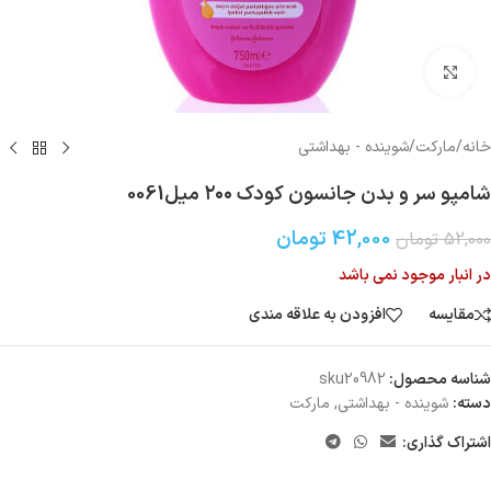
بزرگنمایی تصویر
خانه
/
مارکت
/
شوینده - بهداشتی
شامپو سر و بدن جانسون کودک ۲۰۰ میل0061
42,000
تومان
52,000
تومان
در انبار موجود نمی باشد
مقایسه
افزودن به علاقه مندی
شناسه محصول:
sku20982
دسته:
شوینده - بهداشتی
,
مارکت
اشتراک گذاری: